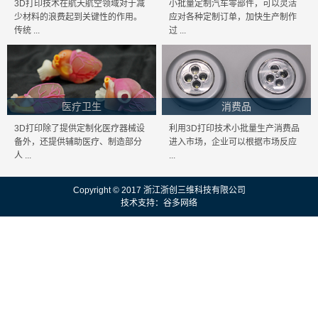
3D打印技术在航天航空领域对于减
小批量定制汽车零部件，可以灵活
少材料的浪费起到关键性的作用。
应对各种定制订单，加快生产制作
传统 ...
过 ...
医疗卫生
消费品
3D打印除了提供定制化医疗器械设
利用3D打印技术小批量生产消费品
备外，还提供辅助医疗、制造部分
进入市场，企业可以根据市场反应
人 ...
...
Copyright © 2017 浙江浙创三维科技有限公司
技术支持：
谷多网络